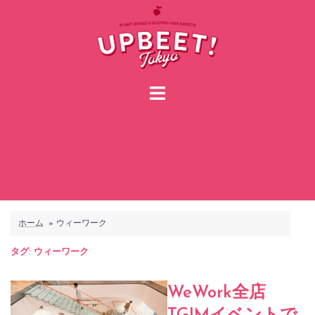
コ
ン
テ
ン
ツ
へ
ス
キ
ッ
プ
ホーム
»
ウィーワーク
タグ:
ウィーワーク
WeWork全店