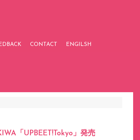
EDBACK
CONTACT
ENGILSH
IWA「UPBEET!Tokyo」発売