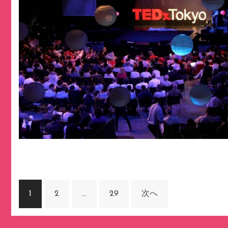
投
1
2
…
29
次へ
稿