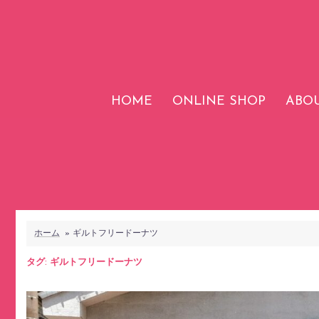
コ
ン
テ
ン
ツ
HOME
ONLINE SHOP
ABOU
へ
ス
キ
ッ
プ
ホーム
»
ギルトフリードーナツ
タグ:
ギルトフリードーナツ