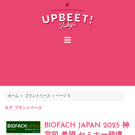
コ
ン
テ
ン
ツ
へ
ス
キ
ッ
プ
ホーム
»
プラントベース
»
ページ 2
タグ:
プラントベース
BIOFACH JAPAN 2025 神