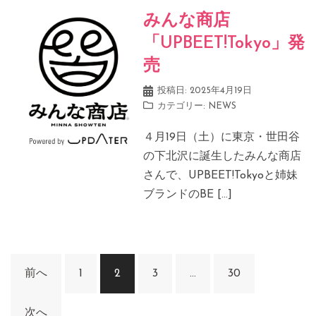
みんな商店
「UPBEET!Tokyo」発
売
投稿日:
2025年4月19日
カテゴリー:
NEWS
４月19日（土）に東京・世田谷
の下北沢に誕生したみんな商店
さんで、UPBEET!Tokyoと姉妹
ブランドのBE […]
投
前へ
1
2
3
…
30
稿
の
次へ