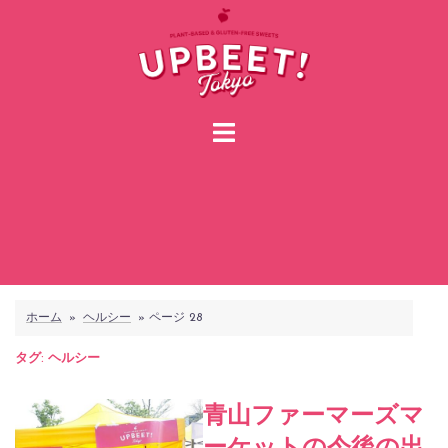
コ
ン
テ
ン
ツ
へ
ス
キ
ッ
プ
ホーム
»
ヘルシー
»
ページ 28
タグ:
ヘルシー
青山ファーマーズマ