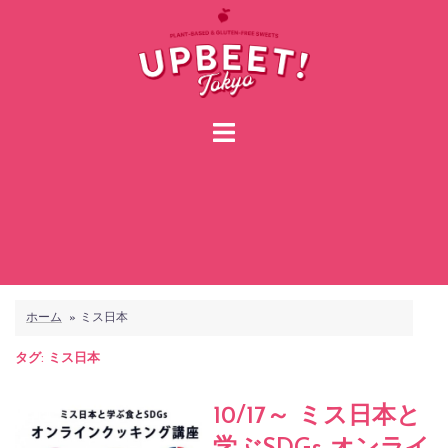
コ
ン
テ
ン
ツ
へ
ス
キ
ッ
プ
ホーム
»
ミス日本
タグ:
ミス日本
10/17～ ミス日本と