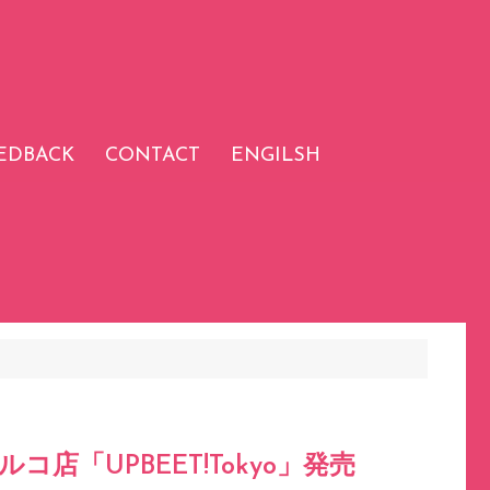
EDBACK
CONTACT
ENGILSH
寺パルコ店「UPBEET!Tokyo」発売