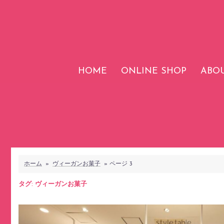
コ
ン
テ
ン
ツ
HOME
ONLINE SHOP
ABOU
へ
ス
キ
ッ
プ
ホーム
»
ヴィーガンお菓子
»
ページ 3
タグ:
ヴィーガンお菓子