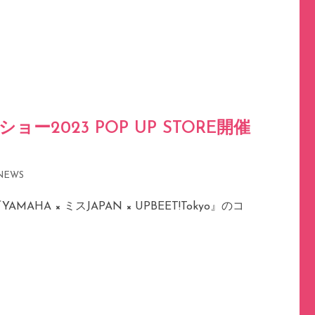
ョー2023 POP UP STORE開催
NEWS
HA × ミスJAPAN × UPBEET!Tokyo』のコ