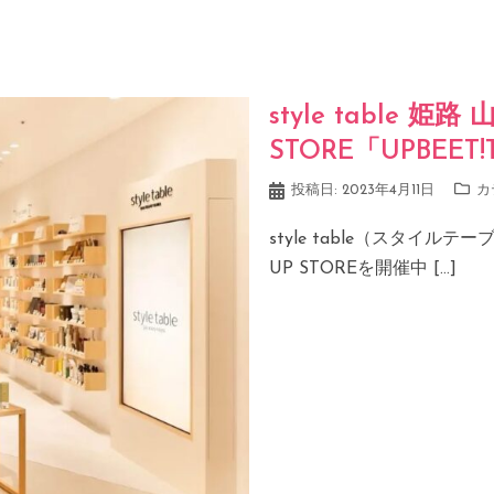
style table 姫
STORE「UPBEET
投稿日:
2023年4月11日
カ
style table（スタイ
UP STOREを開催中 […]