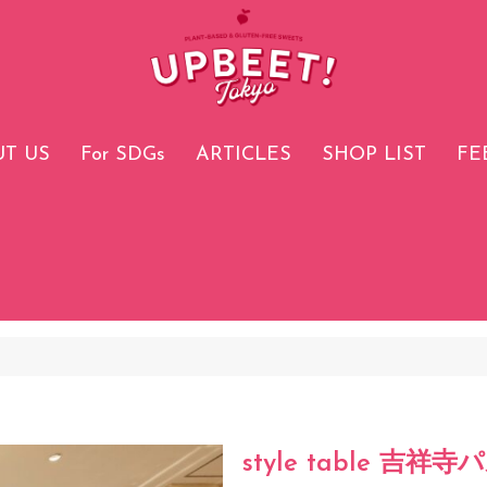
T US
For SDGs
ARTICLES
SHOP LIST
FE
style table 吉祥