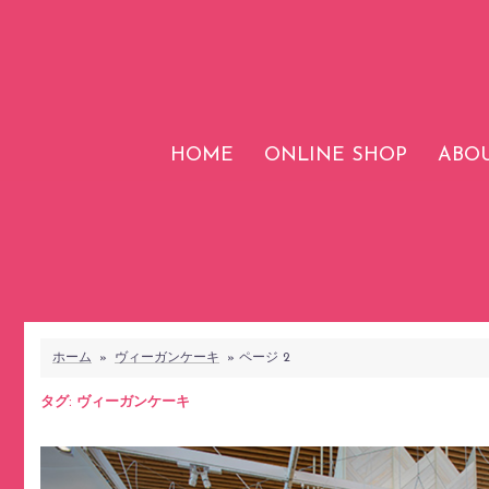
コ
ン
テ
ン
ツ
HOME
ONLINE SHOP
ABOU
へ
ス
キ
ッ
プ
ホーム
»
ヴィーガンケーキ
»
ページ 2
タグ:
ヴィーガンケーキ