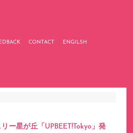
EDBACK
CONTACT
ENGILSH
ー星が丘「UPBEET!Tokyo」発