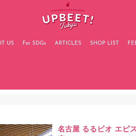
T US
For SDGs
ARTICLES
SHOP LIST
FE
名古屋 るるビオ エピスリ