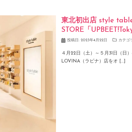
東北初出店 style tabl
STORE「UPBEET!To
投稿日:
2023年4月22日
カテゴ
４月22日（土）～５月31日（日）の期
LOVINA（ラビナ）店をオ […]