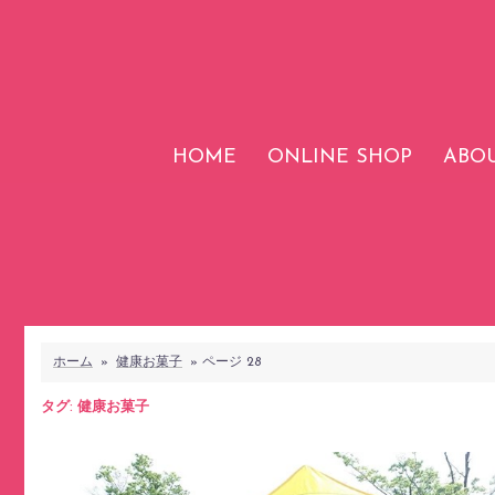
コ
ン
テ
ン
ツ
HOME
ONLINE SHOP
ABOU
へ
ス
キ
ッ
プ
ホーム
»
健康お菓子
»
ページ 28
タグ:
健康お菓子