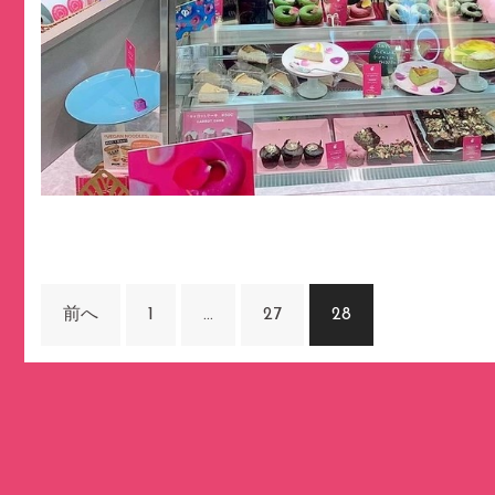
投
前へ
1
…
27
28
稿
の
Copyright © UPBEET TOKYO All Rights Reserved.
ペ