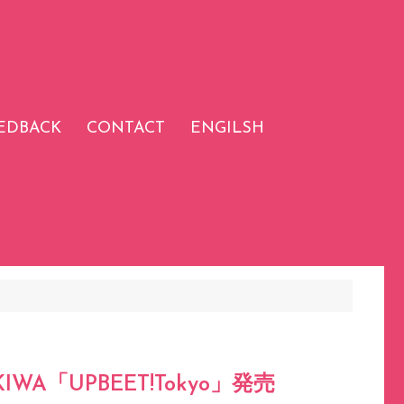
EDBACK
CONTACT
ENGILSH
IWA「UPBEET!Tokyo」発売