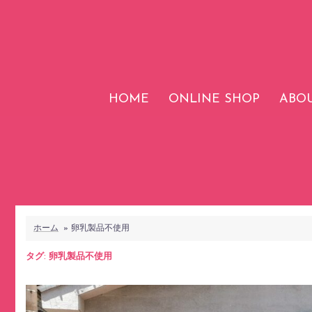
コ
ン
テ
ン
ツ
HOME
ONLINE SHOP
ABOU
へ
ス
キ
ッ
プ
ホーム
»
卵乳製品不使用
タグ:
卵乳製品不使用