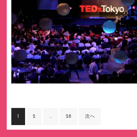
投
1
2
…
28
次へ
稿