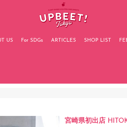
T US
For SDGs
ARTICLES
SHOP LIST
FE
宮崎県初出店 HITOK