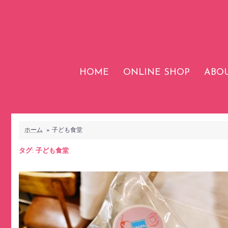
コ
ン
テ
ン
ツ
HOME
ONLINE SHOP
ABOU
へ
ス
キ
ッ
プ
ホーム
»
子ども食堂
タグ:
子ども食堂