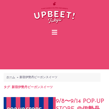
コ
ン
テ
ン
ツ
へ
ス
キ
ッ
プ
ホーム
»
新宿伊勢丹ビーガンスイーツ
タグ:
新宿伊勢丹ビーガンスイーツ
9/8〜9/14 POP-UP