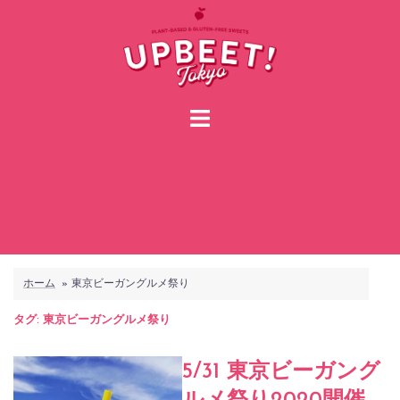
コ
ン
テ
ン
ツ
へ
ス
キ
ッ
プ
ホーム
»
東京ビーガングルメ祭り
タグ:
東京ビーガングルメ祭り
5/31 東京ビーガング