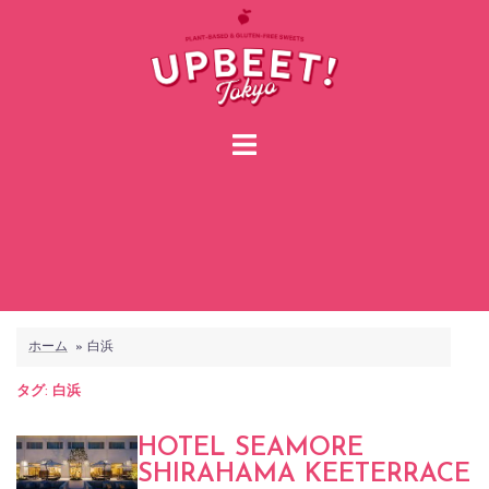
コ
ン
テ
ン
ツ
へ
ス
キ
ッ
プ
ホーム
»
白浜
タグ:
白浜
HOTEL SEAMORE
SHIRAHAMA KEETERRACE