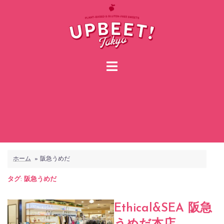
コ
ン
テ
ン
ツ
へ
ス
キ
ッ
プ
ホーム
»
阪急うめだ
タグ:
阪急うめだ
Ethical&SEA 阪急