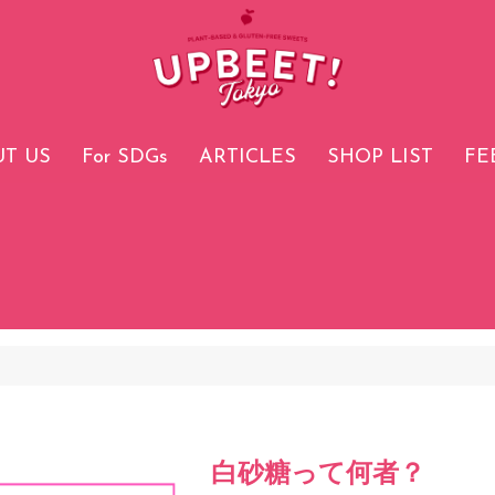
T US
For SDGs
ARTICLES
SHOP LIST
FE
白砂糖って何者？