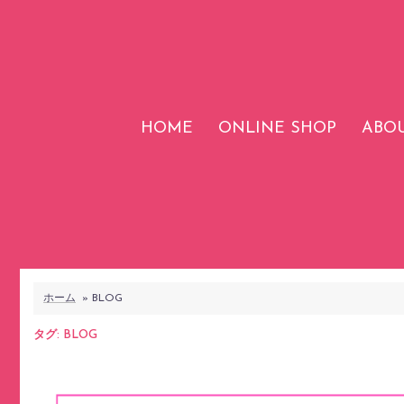
コ
ン
テ
ン
ツ
HOME
ONLINE SHOP
ABOU
へ
ス
キ
ッ
プ
ホーム
»
BLOG
タグ:
BLOG