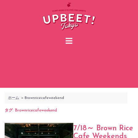
コ
ン
テ
ン
ツ
へ
ス
キ
ッ
プ
ホーム
»
Brownricecafeweekend
タグ:
Brownricecafeweekend
7/18～ Brown Rice
Cafe Weekends