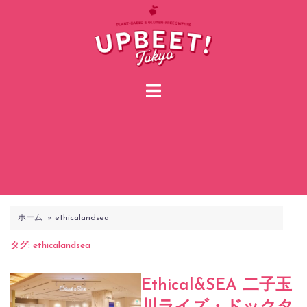
コ
ン
テ
ン
ツ
へ
ス
キ
ッ
プ
ホーム
»
ethicalandsea
タグ:
ethicalandsea
Ethical&SEA 二子玉