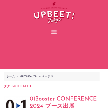
コ
ン
テ
ン
ツ
へ
ス
キ
ッ
プ
ホーム
»
GUTHEALTH
»
ページ 5
タグ:
GUTHEALTH
01Booster CONFERENCE
2024 ブース出展