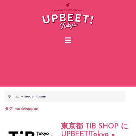
コ
ン
テ
ン
ツ
へ
ス
キ
ッ
プ
ホーム
»
madeinjapan
タグ:
madeinjapan
東京都 TIB SHOP に
UPBEET!Tokyo ×