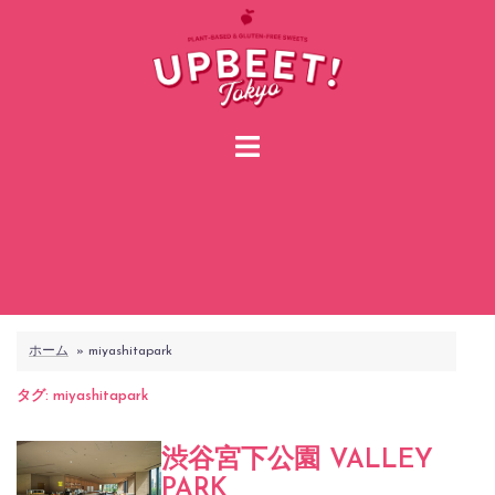
コ
ン
テ
ン
ツ
へ
ス
キ
ッ
プ
ホーム
»
miyashitapark
タグ:
miyashitapark
渋谷宮下公園 VALLEY
PARK