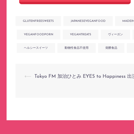
GLUTENFREESWEETS
JAPANESEVEGANFOOD
MADEI
VEGANFOODPORN
VEGANTREATS
ヴィーガン
ヘルシースイーツ
動物性食品不使用
発酵食品
投
⟵
Tokyo FM 加治ひとみ EYES to Happiness 出
稿
ナ
ビ
ゲ