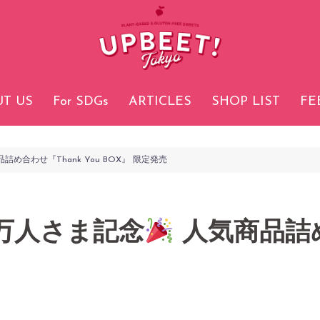
T US
For SDGs
ARTICLES
SHOP LIST
FE
詰め合わせ『Thank You BOX』 限定発売
万人さま記念
人気商品詰め