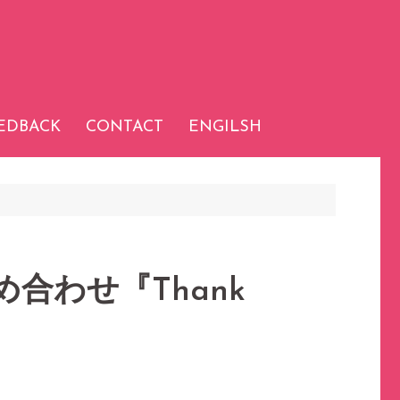
EDBACK
CONTACT
ENGILSH
合わせ『Thank