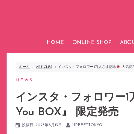
コ
ン
テ
ン
ツ
HOME
ONLINE SHOP
ABOU
へ
ス
キ
ホーム
»
ARTICLES
»
インスタ・フォロワー1万人さま記念
人気商品
ッ
プ
NEWS
インスタ・フォロワー1
You BOX』 限定発売
投稿日:
2023年8月13日
UPBEETTOKYO