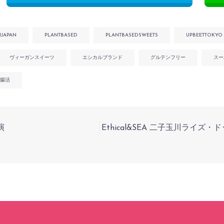
NJAPAN
PLANTBASED
PLANTBASEDSWEETS
UPBEETTOKYO
ヴィーガンスイーツ
エシカルブランド
グルテンフリー
スー
腸活
演
Ethical&SEA 二子玉川ライズ・ド