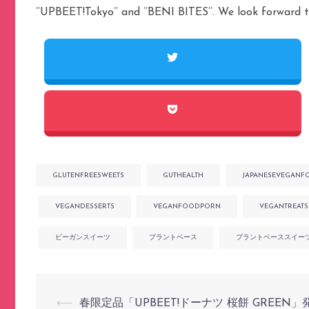
’’UPBEET!Tokyo’’ and ’’BENI BITES’’. We look forward t
GLUTENFREESWEETS
GUTHEALTH
JAPANESEVEGANF
VEGANDESSERTS
VEGANFOODPORN
VEGANTREATS
ビーガンスイーツ
プラントベース
プラントベーススイー
⟵
春限定品「UPBEET!ドーナツ 桜餅 GREEN」