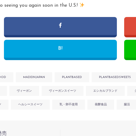
o seeing you again soon in the U.S.!
B!
OOD
MADEINJAPAN
PLANTBASED
PLANTBASEDSWEETS
ヴィーガン
ヴィーガンスイーツ
エシカルブランド
ツ
ヘルシースイーツ
乳・卵不使用
発酵食品
腸活
発売