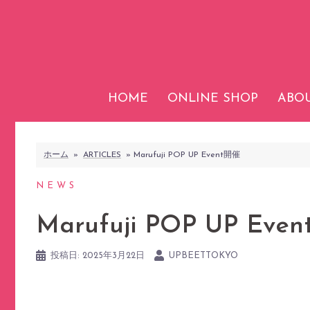
コ
ン
テ
ン
ツ
HOME
ONLINE SHOP
ABOU
へ
ス
キ
ホーム
»
ARTICLES
»
Marufuji POP UP Event開催
ッ
プ
NEWS
Marufuji POP UP Eve
投稿日:
2025年3月22日
UPBEETTOKYO