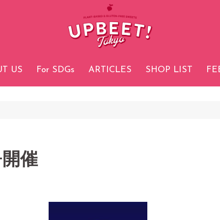
T US
For SDGs
ARTICLES
SHOP LIST
FE
nt開催