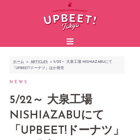
コ
ン
テ
ン
ツ
へ
ス
ホーム
»
ARTICLES
»
5/22～ 大泉工場 NISHIAZABUにて
キ
「UPBEET!ドーナツ」ほか発売
ッ
プ
NEWS
5/22～ 大泉工場
NISHIAZABUにて
「UPBEET!ドーナツ」