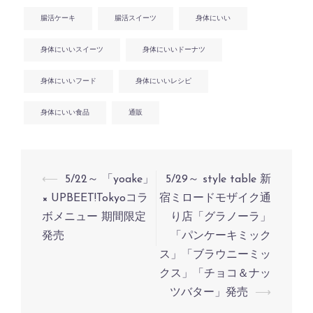
腸活ケーキ
腸活スイーツ
身体にいい
身体にいいスイーツ
身体にいいドーナツ
身体にいいフード
身体にいいレシピ
身体にいい食品
通販
投
⟵
5/22～ 「yoake」
5/29～ style table 新
稿
× UPBEET!Tokyoコラ
宿ミロードモザイク通
ボメニュー 期間限定
り店「グラノーラ」
ナ
発売
「パンケーキミック
ビ
ス」「ブラウニーミッ
ゲ
クス」「チョコ＆ナッ
ー
ツバター」発売
⟶
シ