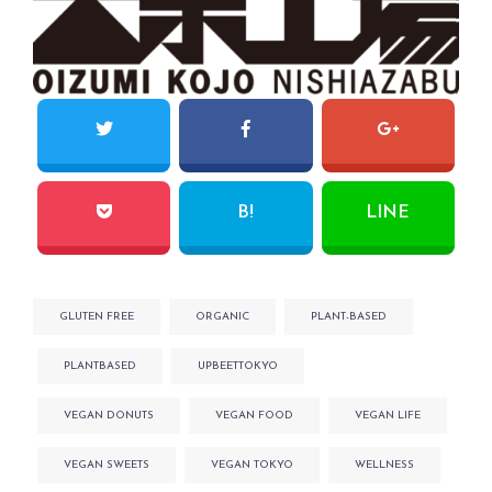
B!
LINE
GLUTEN FREE
ORGANIC
PLANT-BASED
PLANTBASED
UPBEETTOKYO
VEGAN DONUTS
VEGAN FOOD
VEGAN LIFE
VEGAN SWEETS
VEGAN TOKYO
WELLNESS