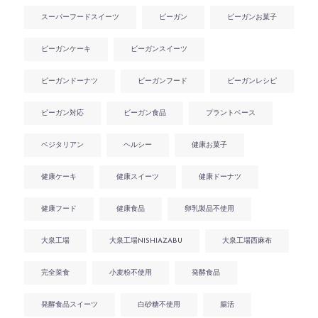
スーパーフードスイーツ
ビーガン
ビーガンお菓子
ビーガンケーキ
ビーガンスイーツ
ビーガンドーナツ
ビーガンフード
ビーガンレシピ
ビーガン対応
ビーガン食品
プラントベース
ベジタリアン
ヘルシー
健康お菓子
健康ケーキ
健康スイーツ
健康ドーナツ
健康フード
健康食品
卵乳製品不使用
大泉工場
大泉工場NISHIAZABU
大泉工場西麻布
完全菜食
小麦粉不使用
発酵食品
発酵食品スイーツ
白砂糖不使用
腸活