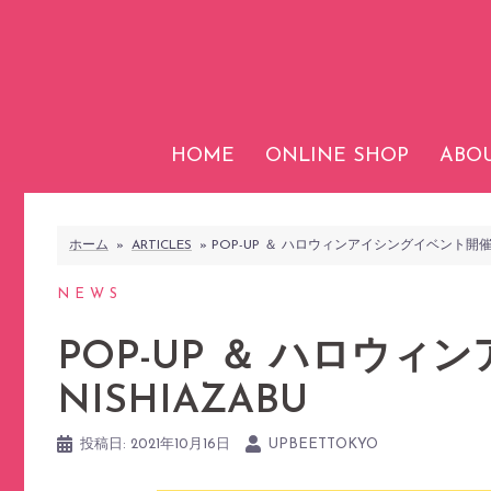
コ
ン
テ
ン
ツ
HOME
ONLINE SHOP
ABOU
へ
ス
キ
ホーム
»
ARTICLES
»
POP-UP ＆ ハロウィンアイシングイベント開催 ＠
ッ
プ
NEWS
POP-UP ＆ ハロウ
NISHIAZABU
投稿日:
2021年10月16日
UPBEETTOKYO