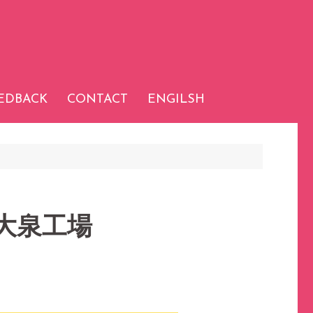
EDBACK
CONTACT
ENGILSH
＠大泉工場