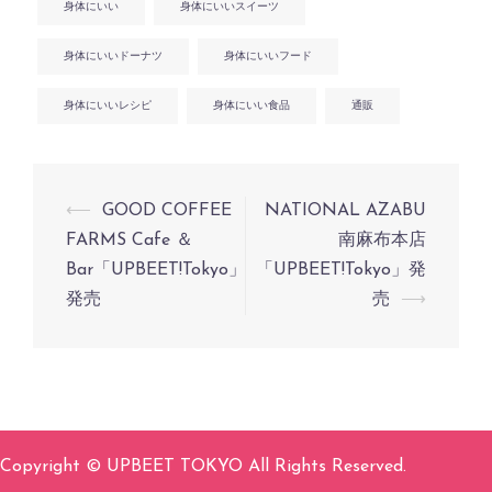
身体にいい
身体にいいスイーツ
身体にいいドーナツ
身体にいいフード
身体にいいレシピ
身体にいい食品
通販
投
⟵
GOOD COFFEE
NATIONAL AZABU
稿
FARMS Cafe ＆
南麻布本店
Bar「UPBEET!Tokyo」
「UPBEET!Tokyo」発
ナ
発売
売
⟶
ビ
ゲ
ー
シ
ョ
Copyright © UPBEET TOKYO All Rights Reserved.
ン