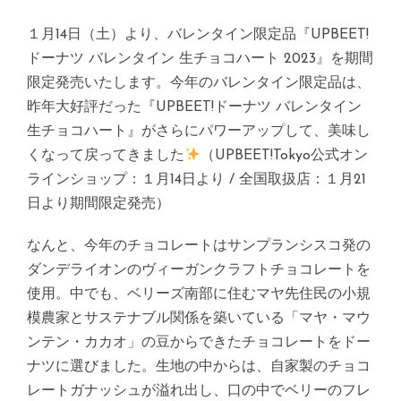
１月14日（土）より、バレンタイン限定品『UPBEET!
ドーナツ バレンタイン 生チョコハート 2023』を期間
限定発売いたします。今年のバレンタイン限定品は、
昨年大好評だった『UPBEET!ドーナツ バレンタイン
生チョコハート』がさらにパワーアップして、美味し
くなって戻ってきました
（UPBEET!Tokyo公式オン
ラインショップ：１月14日より / 全国取扱店：１月21
日より期間限定発売）
なんと、今年のチョコレートはサンプランシスコ発の
ダンデライオンのヴィーガンクラフトチョコレートを
使用。中でも、ベリーズ南部に住むマヤ先住民の小規
模農家とサステナブル関係を築いている「マヤ・マウ
ンテン・カカオ」の豆からできたチョコレートをドー
ナツに選びました。生地の中からは、自家製のチョコ
レートガナッシュが溢れ出し、口の中でベリーのフレ