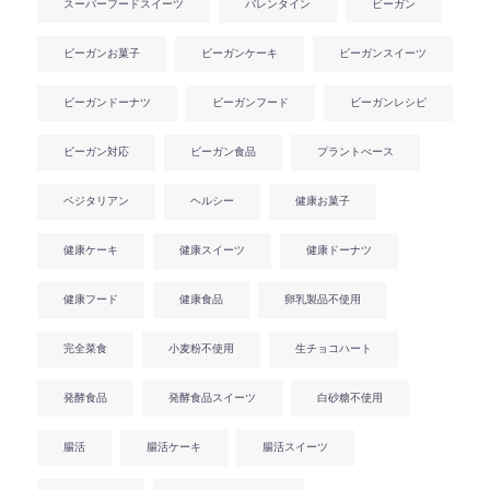
スーパーフードスイーツ
バレンタイン
ビーガン
ビーガンお菓子
ビーガンケーキ
ビーガンスイーツ
ビーガンドーナツ
ビーガンフード
ビーガンレシピ
ビーガン対応
ビーガン食品
プラントべース
ベジタリアン
ヘルシー
健康お菓子
健康ケーキ
健康スイーツ
健康ドーナツ
健康フード
健康食品
卵乳製品不使用
完全菜食
小麦粉不使用
生チョコハート
発酵食品
発酵食品スイーツ
白砂糖不使用
腸活
腸活ケーキ
腸活スイーツ