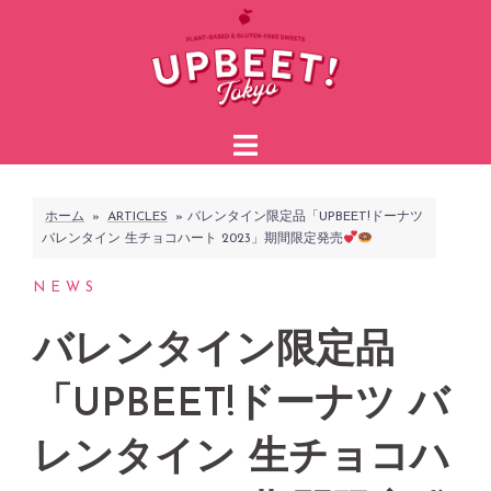
コ
ン
テ
ン
ツ
へ
ス
ホーム
»
ARTICLES
»
バレンタイン限定品「UPBEET!ドーナツ
キ
バレンタイン 生チョコハート 2023」期間限定発売
ッ
プ
NEWS
バレンタイン限定品
「UPBEET!ドーナツ バ
レンタイン 生チョコハ